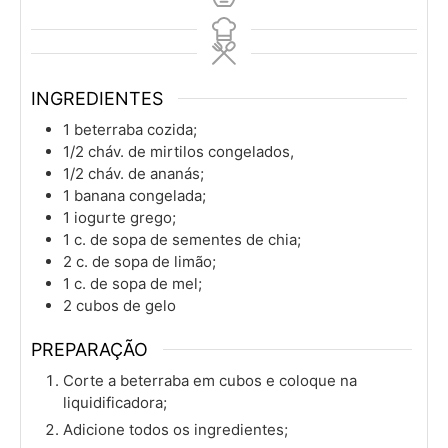
INGREDIENTES
1
beterraba cozida;
1/2
cháv.
de mirtilos congelados,
1/2
cháv.
de ananás;
1
banana congelada;
1
iogurte grego;
1
c. de sopa
de sementes de chia;
2
c. de sopa
de limão;
1
c. de sopa
de mel;
2
cubos de gelo
PREPARAÇÃO
Corte a beterraba em cubos e coloque na
liquidificadora;
Adicione todos os ingredientes;