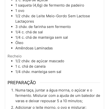
1
saqueta (4,6g) de fermento de padeiro
1
ovo
1/2
cháv.
de Leite Meio-Gordo Sem Lactose
Lactaçores
3
cháv.
de farinha sem fermento
1/4
c. chá
de sal
1/4
c. chá
de manteiga sem sal
Óleo
Amêndoas Laminadas
Recheio
1/2
cháv.
de açúcar mascado
1
c. chá
de canela
1/4
cháv.
manteiga sem sal
PREPARAÇÃO
Numa taça, juntar a água morna, o açúcar e o
fermento. Misturar com a ajuda de um batedor de
varas e deixar repousar 5 a 10 minutos;
Adicionar o leite morno, o ovo e misturar;