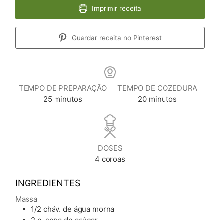
Imprimir receita
Guardar receita no Pinterest
TEMPO DE PREPARAÇÃO
TEMPO DE COZEDURA
minutos
minutos
25
minutos
20
minutos
DOSES
4
coroas
INGREDIENTES
Massa
1/2
cháv.
de água morna
2
c. sopa
de açúcar