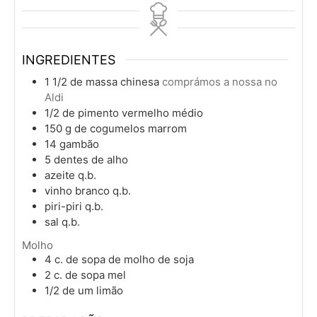
INGREDIENTES
1 1/2
de massa chinesa
comprámos a nossa no
Aldi
1/2
de pimento vermelho médio
150 g
de cogumelos marrom
14
gambão
5
dentes de alho
azeite q.b.
vinho branco q.b.
piri-piri q.b.
sal q.b.
Molho
4
c. de sopa
de molho de soja
2
c. de sopa
mel
1/2
de um limão