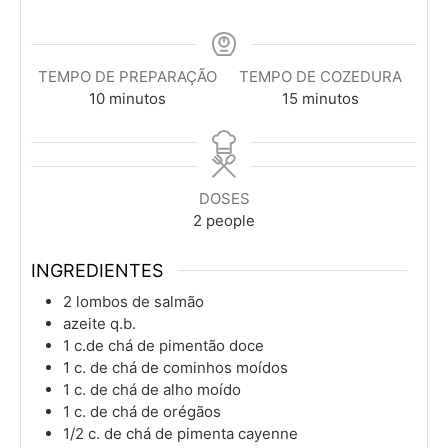
TEMPO DE PREPARAÇÃO
TEMPO DE COZEDURA
minutos
minutos
10
minutos
15
minutos
DOSES
2
people
INGREDIENTES
2
lombos
de salmão
azeite q.b.
1
c.de chá
de pimentão doce
1
c. de chá
de cominhos moídos
1
c. de chá
de alho moído
1
c. de chá
de orégãos
1/2
c. de chá
de pimenta cayenne