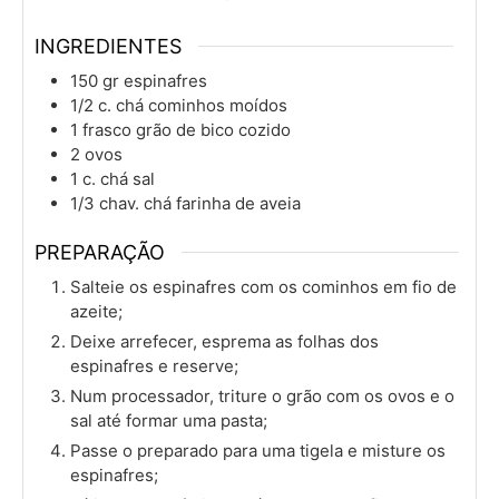
INGREDIENTES
150
gr
espinafres
1/2
c. chá
cominhos moídos
1
frasco
grão de bico cozido
2
ovos
1
c. chá
sal
1/3
chav. chá
farinha de aveia
PREPARAÇÃO
Salteie os espinafres com os cominhos em fio de
azeite;
Deixe arrefecer, esprema as folhas dos
espinafres e reserve;
Num processador, triture o grão com os ovos e o
sal até formar uma pasta;
Passe o preparado para uma tigela e misture os
espinafres;