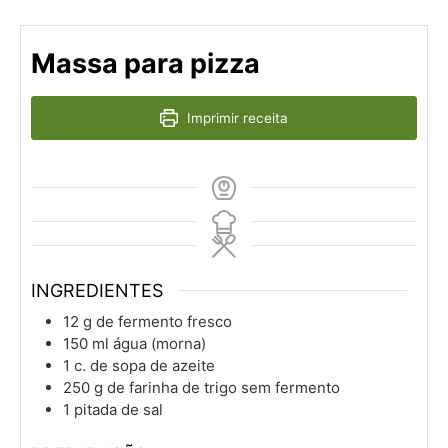
Massa para pizza
Imprimir receita
INGREDIENTES
12
g
de fermento fresco
150
ml
água (morna)
1
c. de sopa
de azeite
250
g
de farinha de trigo sem fermento
1
pitada de sal