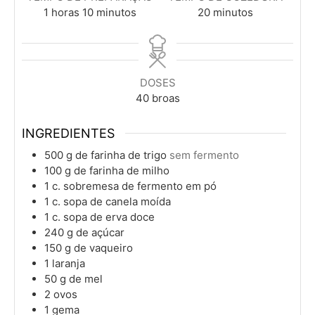
hora
minutos
minutos
1
horas
10
minutos
20
minutos
DOSES
40
broas
INGREDIENTES
500
g
de farinha de trigo
sem fermento
100
g
de farinha de milho
1
c. sobremesa
de fermento em pó
1
c. sopa
de canela moída
1
c. sopa
de erva doce
240
g
de açúcar
150
g
de vaqueiro
1
laranja
50
g
de mel
2
ovos
1
gema