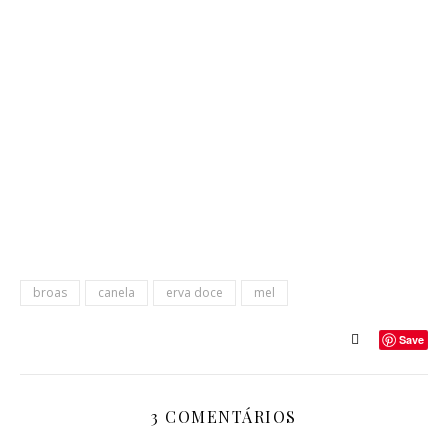
broas
canela
erva doce
mel
Save
3 COMENTÁRIOS