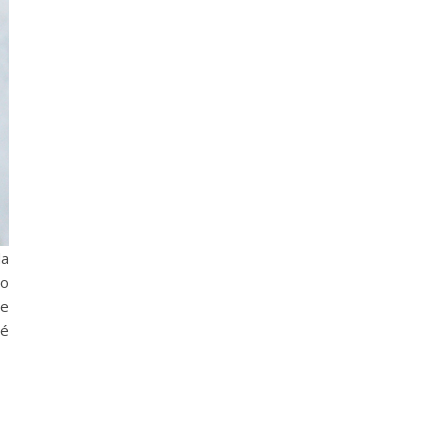
da
 o
de
 é