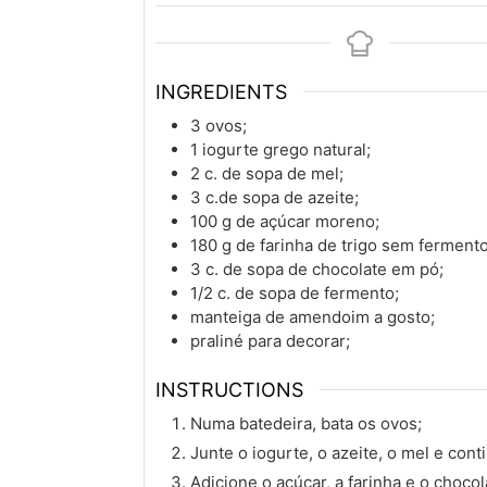
INGREDIENTS
3
ovos;
1
iogurte grego natural;
2
c. de sopa
de mel;
3
c.de sopa
de azeite;
100
g
de açúcar moreno;
180
g
de farinha de trigo sem fermento
3
c. de sopa
de chocolate em pó;
1/2
c. de sopa
de fermento;
manteiga de amendoim a gosto;
praliné para decorar;
INSTRUCTIONS
Numa batedeira, bata os ovos;
Junte o iogurte, o azeite, o mel e cont
Adicione o açúcar, a farinha e o chocol