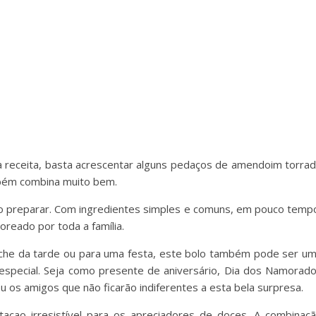
à receita, basta acrescentar alguns pedaços de amendoim torra
mbém combina muito bem.
 o preparar. Com ingredientes simples e comuns, em pouco temp
reado por toda a família.
nche da tarde ou para uma festa, este bolo também pode ser u
especial. Seja como presente de aniversário, Dia dos Namorad
u os amigos que não ficarão indiferentes a esta bela surpresa.
açao irresistível para os apreciadores de doces. A combinaç