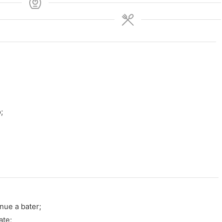
;
inue a bater;
ate;