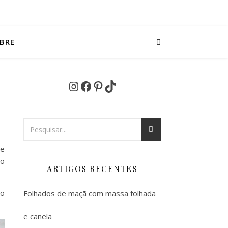
BRE
Instagram
Facebook
Pinterest
TikTok
te
do
ARTIGOS RECENTES
do
Folhados de maçã com massa folhada
e canela