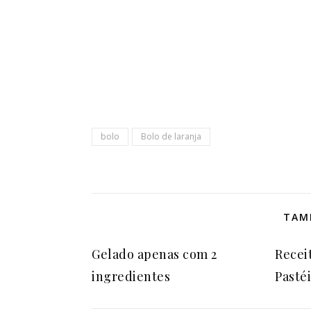
bolo
Bolo de laranja
TAM
Gelado apenas com 2
Recei
ingredientes
Pasté