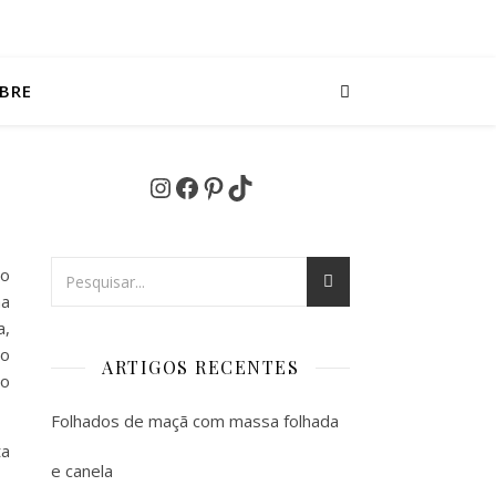
BRE
Instagram
Facebook
Pinterest
TikTok
po
ma
a,
do
ARTIGOS RECENTES
ão
Folhados de maçã com massa folhada
ta
e canela